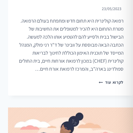
23/05/2023
רפואה קולינרית היא תחום חדש ומתפתח בעולם הרפואה.
מטרת התחום היא להכיר למטופלים את החשיבות של
הבישול בבית ולסייע להם להטמיע אותו הלכה למעשה.
הכתבה הבאה מבוססת על וובינר של ד"ר רני פולק, המנהל
המייסד של תוכנית האימון הכוללת לחינוך לבריאות
קולינרית (CHEF) במכון לרפואת אורחות חיים, בית החולים
ספולדינג בארה"ב, והמרכז לרפואת אורח חיים…
רפואה
לקרוא עוד
קולינרית
–
לסייע
למטופלים
להגביר
את
הבישול
הביתי