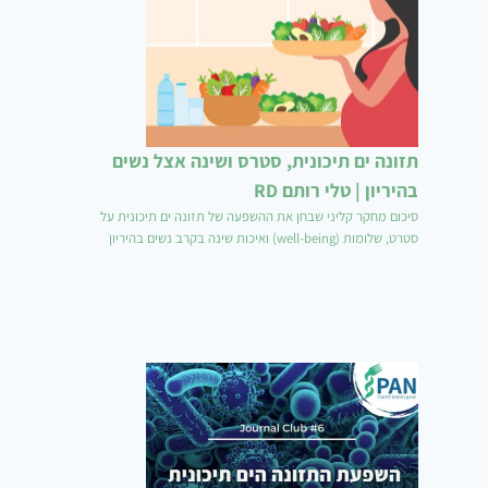
תזונה ים תיכונית, סטרס ושינה אצל נשים
בהיריון | טלי רותם RD
סיכום מחקר קליני שבחן את ההשפעה של תזונה ים תיכונית על
סטרט, שלומות (well-being) ואיכות שינה בקרב נשים בהיריון