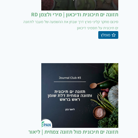
תזונה ים תיכונית ודיכאון | מירי ולצמן RD
סיכום מחקר קליני פורץ דרך שבחן את ההשפעה של מעבר לתזונה
ים תיכונית על תסמיני דיכאון
מומלץ
תזונה ים תיכונית מול תזונה צמחית | ליאור