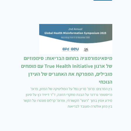
מיסאינפורמציה בתחום הבריאות: סימפוזיום
של ארגון True Health Initiative עם מומחים
מובילים, המפרקת את האתגרים של העידן
הנוכחי
בין המרצים: פרופ' מריון נסל על הפוליטיקה של המזון, פרופ'
כריסטופר גרדנר על הבנת מחקרי תזונה, ד"ר דייויד כץ על סינון
מידע אמין בתוך "רעש" תקשורתי, ופרופ' קרלוס מונטרו על הקשר
בין מזון אולטרה-מעובד לבריאות