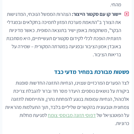
מהחי.
יישור קו עם סקטור הייצור:
הצהרות הממשל הנוכחי, המדגישות
את הצורך ב"התאמת מערכת המזון לתמיכה בחקלאים ובמגדלי
הבקר", משתקפות באופן ישיר בתוצאה הסופית. כאשר מדיניות
תזונתית הופכת לכלי לקידום סקטורים תעשייתיים, היא מסתכנת
באובדן אמון הציבור ובפגיעה במטרתה המקורית – שמירה על
בריאות הציבור.
פשטות מבורכת במחיר מדעי כבד
לצד הפערים המרכזיים שצוינו, הנחיות התזונה החדשות סופגות
ביקורת על נושאים נוספים: היעדר מסר חד וברור להגבלת צריכת
אלכוהול, הנחיות עמומות בנוגע להפחתת נתרן, והתייחסות לתזונה
צמחונית וטבעונית בהקשרים שליליים בלבד, תוך התעלמות מהראיות
על הפוטנציאל של
דפוסי תזונה מבוססי צומח
למניעת מחלות
כרוניות.