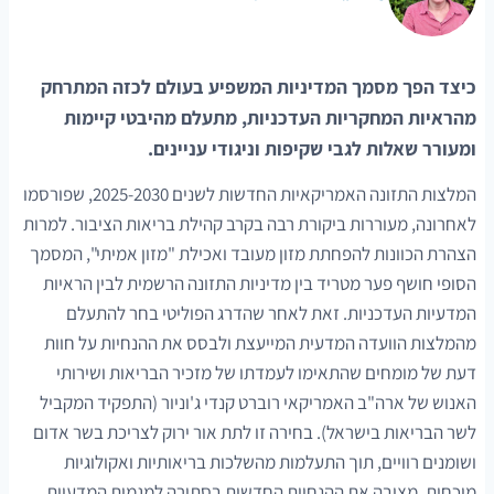
כיצד הפך מסמך המדיניות המשפיע בעולם לכזה המתרחק
מהראיות המחקריות העדכניות, מתעלם מהיבטי קיימות
ומעורר שאלות לגבי שקיפות וניגודי עניינים.
המלצות התזונה האמריקאיות החדשות לשנים 2025-2030, שפורסמו
לאחרונה, מעוררות ביקורת רבה בקרב קהילת בריאות הציבור. למרות
הצהרת הכוונות להפחתת מזון מעובד ואכילת "מזון אמיתי", המסמך
הסופי חושף פער מטריד בין מדיניות התזונה הרשמית לבין הראיות
המדעיות העדכניות. זאת לאחר שהדרג הפוליטי בחר להתעלם
מהמלצות הוועדה המדעית המייעצת ולבסס את ההנחיות על חוות
דעת של מומחים שהתאימו לעמדתו של מזכיר הבריאות ושירותי
האנוש של ארה"ב האמריקאי רוברט קנדי ג'וניור (התפקיד המקביל
לשר הבריאות בישראל). בחירה זו לתת אור ירוק לצריכת בשר אדום
ושומנים רוויים, תוך התעלמות מהשלכות בריאותיות ואקולוגיות
מוכחות, מציבה את ההנחיות החדשות בסתירה למגמות המדעיות