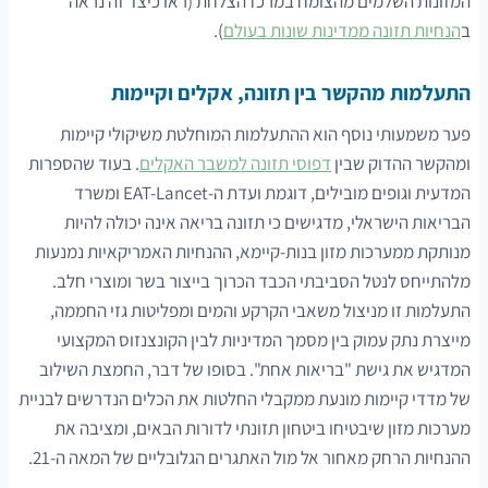
המזונות השלמים מהצומח במרכז הצלחת (ראו כיצד זה נראה
ב
הנחיות תזונה ממדינות שונות בעולם
).
התעלמות מהקשר בין תזונה, אקלים וקיימות
פער משמעותי נוסף הוא ההתעלמות המוחלטת משיקולי קיימות
ומהקשר ההדוק שבין
דפוסי תזונה למשבר האקלים
. בעוד שהספרות
המדעית וגופים מובילים, דוגמת ועדת ה-EAT-Lancet ומשרד
הבריאות הישראלי, מדגישים כי תזונה בריאה אינה יכולה להיות
מנותקת ממערכות מזון בנות-קיימא, ההנחיות האמריקאיות נמנעות
מלהתייחס לנטל הסביבתי הכבד הכרוך בייצור בשר ומוצרי חלב.
התעלמות זו מניצול משאבי הקרקע והמים ומפליטות גזי החממה,
מייצרת נתק עמוק בין מסמך המדיניות לבין הקונצנזוס המקצועי
המדגיש את גישת "בריאות אחת". בסופו של דבר, החמצת השילוב
של מדדי קיימות מונעת ממקבלי החלטות את הכלים הנדרשים לבניית
מערכות מזון שיבטיחו ביטחון תזונתי לדורות הבאים, ומציבה את
ההנחיות הרחק מאחור אל מול האתגרים הגלובליים של המאה ה-21.