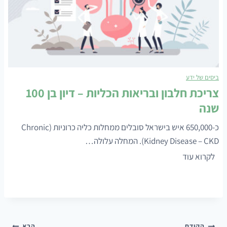
ה
ה
ל
ב
מ
ר
ע
י
ב
א
ר
ביסים של ידע
י
ל
צריכת חלבון ובריאות הכליות – דיון בן 100
ם
ד
שנה
ל
פ
כ
כ-650,000 איש בישראל סובלים ממחלות כליה כרוניות (Chronic
ו
ל
Kidney Disease – CKD). המחלה עלולה…
ס
ה
צ
לקרוא עוד
י
מ
ר
ת
ש
י
ז
פ
כ
ו
ח
ת
נ
ה
ח
ה
הקודם
הבא