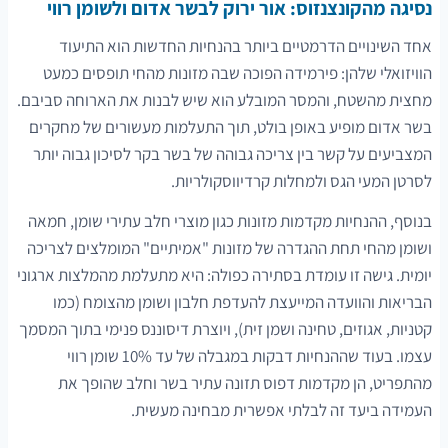
נסיגה מהקונצנזוס: אור ירוק לבשר אדום ולשומן רווי
אחד השינויים הדרמטיים ביותר בהנחיות החדשות הוא התיעוד
הוויזואלי שלהן: פירמידה הפוכה שבה מזונות מהחי תופסים כמעט
מחצית מהשטח, והמסר המובלע הוא שיש לבנות את הארוחה סביבם.
בשר אדום מופיע באופן בולט, תוך התעלמות מעשורים של מחקרים
המצביעים על קשר בין צריכה גבוהה של בשר בקר לסיכון גבוה יותר
לסרטן המעי הגס ולמחלות קרדיווסקולריות.
בנוסף, ההנחיות מקדמות מזונות כגון מוצרי חלב עתירי שומן, חמאה
ושומן מהחי תחת ההגדרה של מזונות "אמיתיים" המומלצים לצריכה
יומית. גישה זו עומדת בסתירה כפולה: היא מתעלמת מהמלצות ארגוני
הבריאות והוועדה המייעצת להעדפת חלבון ושומן מהצומח (כמו
קטניות, אגוזים, טחינה ושמן זית), ויוצרת דיסוננס פנימי בתוך המסמך
עצמו. בעוד שההנחיות דבקות במגבלה של עד 10% שומן רווי
מהתפריט, הן מקדמות דפוס תזונה עתיר בשר וחלב שהופך את
העמידה ביעד זה לבלתי אפשרית מבחינה מעשית.