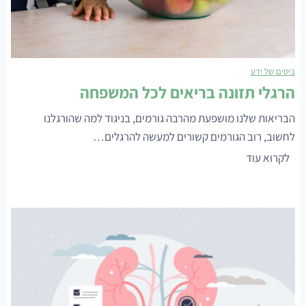
ו
ת
ה
ע
ביסים של ידע
ו
הרגלי תזונה בריאים לכל המשפחה
ל
מ
הבריאות שלנו מושפעת מהרבה גורמים, בניגוד למה שהורגלנו
י
לחשוב, רוב הגורמים קשורים למעשה להרגלים…
מ
ה
לקרוא עוד
ע
ר
ו
ג
ד
ל
ד
י
ה
ת
נ
ז
ח
ו
י
נ