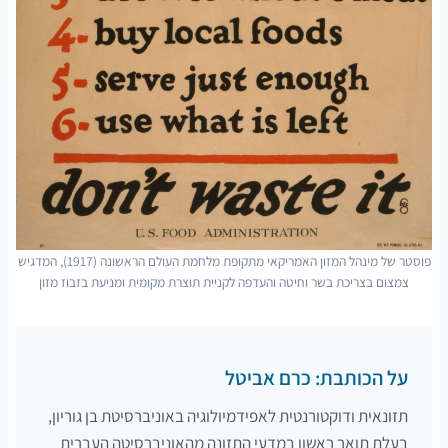
פוסטר של מינהל המזון האמריקאי מתקופת מלחמת העולם הראשונה (1917), המדגיש
צמצום בצריכת בשר וחיטה והעדפה לקניית תוצרת מקומית ומניעת בזבוז מזון
על הכותבת: כרם אביטל
תזונאית ודוקטורנטית לאפידמיולוגיה באוניברסיטת בן גוריון,
בעלת תואר ראשון במדעי התזונה מהאוניברסיטה העברית