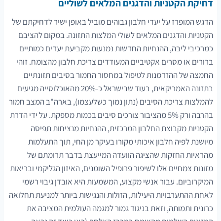
דחיקת הקטניות והדגנים המלאים לשוליים
הדגש המופרז על יעדי חלבון גבוהים מוביל באופן ישיר לדחיקתם של
הקטניות והדגנים המלאים לשולי המלצות התזונה. במקום להציבם
כמרכיבי ליבה, ההנחיות החדשות נמנעות מקביעת יעדים כמותיים
ברורים או מסרים אקטיביים המעודדים צריכת חלבון מהצומח. זוהי
החמצה של ההזדמנות לטיפול במחסור החמור בסיבים תזונתיים
בתזונה האמריקאית, בעוד שבישראל כ-20% מהאוכלוסייה מגיעים
להמלצות צריכת הסיבים (נתון נמוך כשלעצמו), בארה"ב המצב חמור
בהרבה ורק 5% מהציבור צורכים סיבים בכמות מספקת. על ידי הדרת
הקטניות מקבוצת החלבון המרכזית, ההנחיות מנציחות תפיסה
מיושנת לפיה חלבון איכותי מקורו בעיקר מן החי, תוך התעלמות
מהראיות החזקות שהציגה הוועדה המייעצת בדבר תרומתם של
מזונות צמחיים אלו לשיפור פרופיל השומנים, האיזון הגליקמי ובריאות
המיקרוביום. עבור אנשי מקצוע, המשמעות היא אובדן גיבוי רשמי
לאחת ההתערבויות היעילות, הזולות והנגישות ביותר למניעת תחלואה
כרונית ותמותה, וזאת בניגוד גמור למגמה העולמית המציבה את