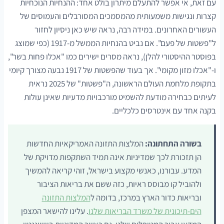
עם זאת, אי אפשר להתעלם מיתרון בולט אחד: ההנחיות הנוכחיות
קצרות ונגישות משמעותית מהמסמכים המסורבלים והעמוסים של
העשורים האחרונים. במידה רבה, נראה שיש כאן ניסיון לחזור
ל"פשטות של פעם". אם נביט בהנחיות הממשל מ-1917 (כפי שמוצג
בפוסטר ההיסטורי להלן), נראה מסרים ישירים כמו "אכלו פחות בשר",
ו-"אכלו מזון מקומי". אך בעוד שהפשטות של 1917 נבעה מצורך קיומי
בתקופת מלחמת העולם הראשונה, ה"פשטות" של 2025 נראית
לעיתים כבחירה מודעת להשמיט מורכבויות מדעיות שאינן עולות
בקנה אחד עם אינטרסים כלכליים.
בשורה התחתונה:
המלצות התזונה האמריקאיות החדשות
הן תזכורת לכך שמדיניות אינה תמיד השתקפות מדויקת של
המדע. עבורנו, כאנשי מקצוע בישראל, זוהי קריאה להמשיך
ולהוביל קו מבוסס ראיות, כזה ששם את בריאות הציבור
ובריאות כדור הארץ במרכז, בדומה ל
המלצות התזונה
הים-תיכונית של משרד הבריאות שלנו
. עלינו להישאר המצפן