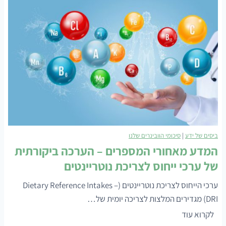
מ
פ
ז
ו
ו
ר
ן
ט
ת
י
ח
ב
י
י
ל
י
ה
ם
:
ביסים של ידע
|
סיכומי הוובינרים שלנו
כ
המדע מאחורי המספרים – הערכה ביקורתית
ל
של ערכי ייחוס לצריכת נוטריינטים
מ
ה
ערכי הייחוס לצריכת נוטריינטים (Dietary Reference Intakes –
ש
DRI) מגדירים המלצות לצריכה יומית של…
ר
ה
לקרוא עוד
ו