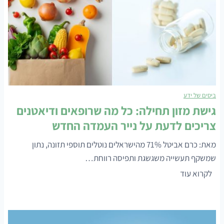
ו
ס
ס
ת
צ
ו
מ
ביסים של ידע
ח
גישת מזון תחילה: כל מה שרופאים ודיאטנים
ו
צריכים לדעת על נייר העמדה החדש
ב
י
מאת: כרם אביטל 71% מהישראלים נוטלים תוספי תזונה, נתון
צ
שמשקף תעשייה משגשגת ותפיסה רווחת…
ו
ג
לקרוא עוד
ע
י
י
ש
ם
ת
ס