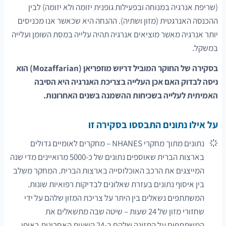
(שריפת אנרגיה במנוחה ובפעילות גופנית יזומה ולא יזומה) לבין
ההכנסה האנרגטית (מזון ושתיה). ההנחה היא שכאשר אנו מכניסים
יותר אנרגיה מאשר מוציאים אנרגיה תהיה עלייה במסת השומן ועלייה
במשקל.
בסקירה של החוקר המוביל דריוש מוזפריאן (Mozaffarian) הוא
ניסה לבדוק האם אכן העלייה בצריכת האנרגיה היא הסיבה
האמיתית לעלייה בשכיחות ההשמנה בשנים האחרונות.
על אילו נתונים התבססו בסקירה זו
נתונים מתוך מחקרי NHANES – מחקרים לאומיים גדולים
בארצות הברית שאוספים נתונים של כ-5000 מרואיינים מדי שנה
המייצגים את הרכב האוכלוסייה בארצות הברית. המחקר משלב
בין איסוף נתונים בעזרת שאלונים לבדיקות רפואיות שונות.
המשתתפים נשאלים בין היתר על צריכת המזון שלהם על ידי
שחזורי מזון של 24 שעות – שיטה שבה מתשאלים את
המשתתפים על התזונה שלהם ב-24 השעות האחרונות באופן