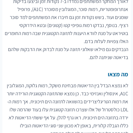
לאורך המחקר המשתתפים נמדדו ב-7 נקודות זמן וביצעו בדיקות
אנתרופומטריות, רמות סוכר, המוגלובין מסוכרר (A1C), פרופיל
שומנים ועוד. בשש נקודות זמן גם חיברו את המשתתפים למד סוכר
רציף. בנוסף, נבדקו רמות גופיפי קטו (קטונים) ובטא הידרוקסי
בוטיראט על מנת לוודא היענות לתזונה הקטוגנית שבה רמות החומרים
האלו צפויות לעלות בדם.
הנבדקים גם מילאו שאלוני תזונה על מנת לבדוק את הדבקות שלהם
בדיאטה שניתנה להם.
מה מצאו
לא נמצא הבדל בין הדיאטות מבחינת משקל, רמות גלוקוז, המוגלובין
A1C, אינסולין ואנזימי כבד. כן נמצא שהתזונה הקטוגנית הורידה יותר
את רמות הטריגליצרידים בהשוואה לתזונה הים תיכונית. אך רמות ה-
LDL כולסטרול של אלו שצרכו תזונה קטוגנית עלו בעוד שהרמה שלו
ירדה בתזונה הים תיכונית. ראו גרף להלן. על אף ששתי הדיאטות לא
כללו הגבלה קלורית, באופן לא מכוון שני סוגי הדיאטות הובילו