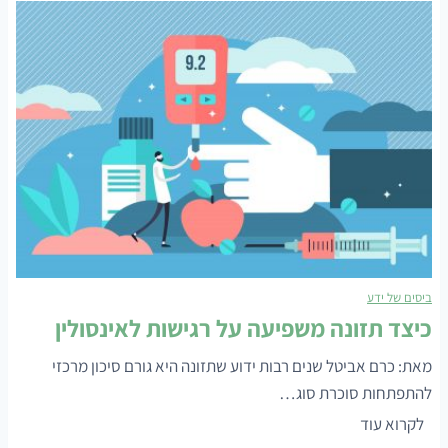
ד
ל
ה
ת
מ
ז
ז
ו
ו
נ
ן
ה
ק
ל
ו
ק
ב
ו
ע
י
א
ה
ביסים של ידע
ת
כיצד תזונה משפיעה על רגישות לאינסולין
מ
צ
מאת: כרם אביטל שנים רבות ידוע שתזונה היא גורם סיכון מרכזי
ב
להתפתחות סוכרת סוג…
ב
כ
לקרוא עוד
ר