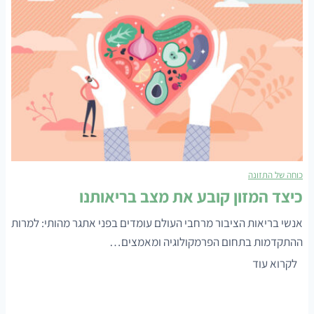
ס
י
ב
י
ם
ת
ז
ו
נ
כוחה של התזונה
ת
כיצד המזון קובע את מצב בריאותנו
י
י
אנשי בריאות הציבור מרחבי העולם עומדים בפני אתגר מהותי: למרות
ם
ההתקדמות בתחום הפרמקולוגיה ומאמצים…
–
כ
לקרוא עוד
ס
י
מ
צ
ן