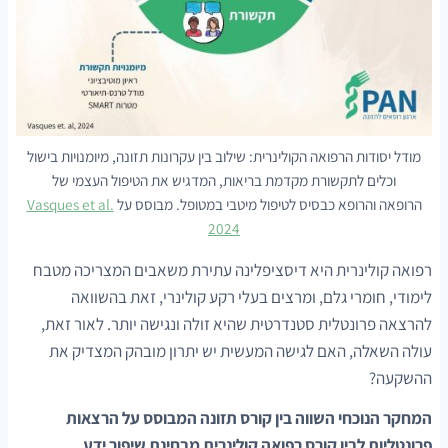
מודל יסודות הרפואה הקולינרית: שילוב בין עקרונות תזונה, מיומנויות בישול
וכלים לתקשורת מקדמת בריאות, המדגיש את הטיפול העצמי של
הרופאה והרופא כבסיס לטיפול מיטבי במטופל. מבוסס על
Vasques et al.
2024
רפואה קולינרית היא דיסציפלינה עתירת משאבים המצריכה מטבח
לימודי, חומרי גלם, ומרצים בעלי רקע קולינרי, זאת בהשוואה
להרצאה פרונטלית סטנדרטית שהיא זולה ונגישה יותר. לאור זאת,
עולה השאלה, האם לגישה המעשית יש יתרון מובהק המצדיק את
ההשקעה?
המחקר הנוכחי השווה בין קורס תזונה המבוסס על הרצאות
פרונטליות לבין קורס רפואה קולינרית מבחינת שיפור ידע