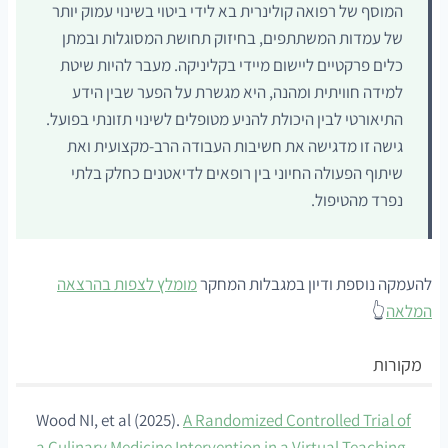
המוסף של רפואה קולינרית בא לידי ביטוי בשינוי עמוק יותר
של עמדות המשתתפים, בחיזוק תחושת המסוגלות ובמתן
כלים פרקטיים ליישום מיידי בקליניקה. מעבר להיות שיטת
למידה חוויתית ומהנה, היא מגשרת על הפער שבין הידע
התיאורטי לבין היכולת להניע מטופלים לשינוי תזונתי בפועל.
גישה זו מדגישה את חשיבות העבודה הרב-מקצועית ואת
שיתוף הפעולה החיוני בין רופאים לדיאטנים כחלק בלתי
נפרד מהטיפול.
להעמקה נוספת ודיון במגבלות המחקר
מומלץ לצפות בהרצאה
המלאה
👆
מקורות
Wood NI, et al (2025).
A Randomized Controlled Trial of
a Culinary Medicine Intervention in a Virtual Teaching