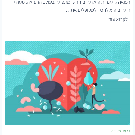
רפואה קולינרית היא תחום חדש ומתפתח בעולם הרפואה. מטרת
ש
התחום היא להכיר למטופלים את…
ר
ר
לקרוא עוד
ו
פ
פ
ו
א
א
י
ה
ם
ק
ו
ו
ד
ל
י
י
א
נ
ט
ר
נ
י
י
ת
ם
–
צ
ביסים של ידע
ל