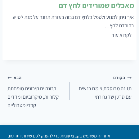
ר
מאכלים שמורידים לחץ דם
ס
י
י
איך ניתן למנוע ולטפל בלחץ דם גבוה בעזרת תזונה על מנת לסייע
כ
י
בהורדת לחץ…
י
ע
מ
לקרוא עוד
ם
ל
א
ל
מ
כ
ד
ט
ל
ע
ו
י
ת
פ
ם
ניווט
ע
הקודם
הבא
ל
ש
ל
תזונה מבוססת צומח בנשים
תזונה ים תיכונית מופחתת
י
מ
נ
עם סרטן שד גרורתי
קלוריות, מיקרוביום ומדדים
ם
ו
י
קרדיומטבוליים
ל
ר
י
ה
י
ר
ג
ד
ה
ב
י
ע
אתר זה משתמש בקבצי עוגיות כדי להעניק לכם שירות יותר טוב
הצטרפו אלינו
צרו קשר
הבהרה משפטית
מדיניות פרטיות
הצהרת נגישות