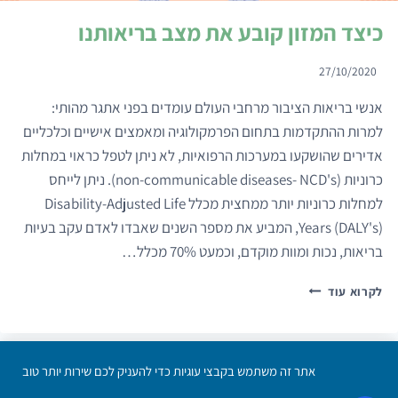
כיצד המזון קובע את מצב בריאותנו
27/10/2020
אנשי בריאות הציבור מרחבי העולם עומדים בפני אתגר מהותי:
למרות ההתקדמות בתחום הפרמקולוגיה ומאמצים אישיים וכלכליים
אדירים שהושקעו במערכות הרפואיות, לא ניתן לטפל כראוי במחלות
כרוניות (non-communicable diseases- NCD's). ניתן לייחס
למחלות כרוניות יותר ממחצית מכלל Disability-Adjusted Life
Years (DALY's), המביע את מספר השנים שאבדו לאדם עקב בעיות
בריאות, נכות ומוות מוקדם, וכמעט 70% מכלל…
כיצד
לקרוא עוד
המזון
קובע
את
מצב
אתר זה משתמש בקבצי עוגיות כדי להעניק לכם שירות יותר טוב
הצטרפו אלינו
צרו קשר
הבהרה משפטית
מדיניות פרטיות
הצהרת נגישות
בריאותנו