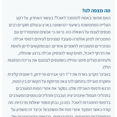
מה מצפה לנו?
האם אפשר באמת להתמכר לאוכל? בעשור האחרון, על רקע
העלייה המתמשכת בשיעורי ההשמנה בארץ ובעולם חוקרים רבים
מנסים לענות על השאלה הזו. נראה כי אנשים המתמודדים עם
התמכרות למזון אולטרה-מעובד מפגינים לעיתים דפוסי אכילה
המזכירים התמכרות לחומרים אחרים: הם מתקשים לרסן ולווסת
את הדחף לאכול, חווים קושי להפסיק אכילה ברגע שהחלה,
ולעיתים מגלים סימני גמילה כשמנסים לצמצם את צריכת המזונות
הללו.
בוובינר הקרוב נארח את ד"ר רוני אבירם-פרידמן, דיאטנית קלינית
וחוקרת מובילה בתחום להרצאה מרתקת על הקשרים בין המוח,
הרגש ודפוסי האכילה שלנו. נסקור את אזורי המוח המעורבים
בתהליכי תגמול ואינהיביציה (עכבה) ותהליכים נוספים המעורבים
בדפוסי התמכרות לאוכל. כמו כן, נבחן מספר שאלות מרכזיות: מה
קורה כאשר תפקוד אזורי מוח אלו משתבש? וכיצד זה משפיע על
ההתמודדות התזונתית, ההתנהגותית, הרגשית והקוגניטיבית של