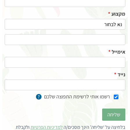
פ
מקצוע
*
ש
י
ץ
1
9
אימייל
*
.
1
0
נייד
*
.
2
6
רשמו אותי לרשימת התפוצה שלכם
?
שליחה
בלחיצה על ‘שליחה’ הינך מסכים/ה
למדיניות הפרטיות
ולקבלת