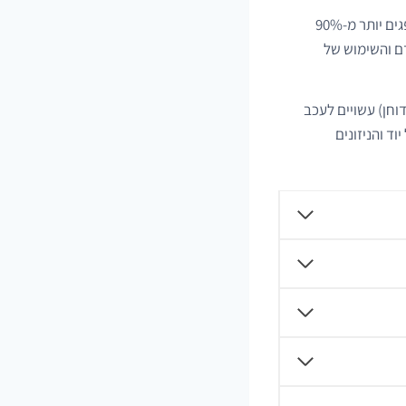
היוד נספג בקיבה ובתריסריון ומפונה מהגוף בעיקר על ידי הכליות ובלוטת התריס. בדרך כלל נספגים יותר מ-90%
דם והשימוש של
דוחן) עשויים לעכב
ד והניזונים