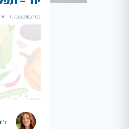
בית
/
נוטריינטים
/
יוד – תפ
ד"ר 