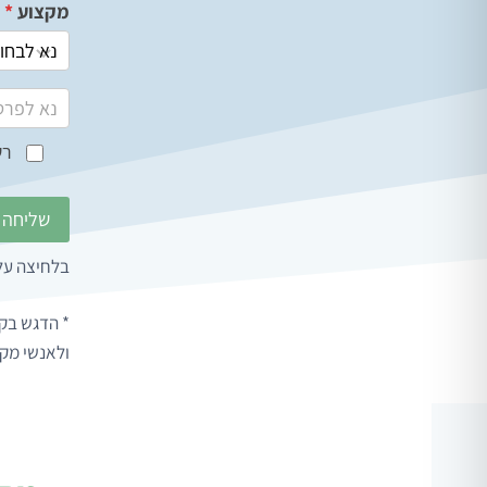
מקצוע
*
ת
ה
א
ר
ג
רש
ו
ן
שליחה
בלחיצה על
* הדגש בקה
ולאנשי מק