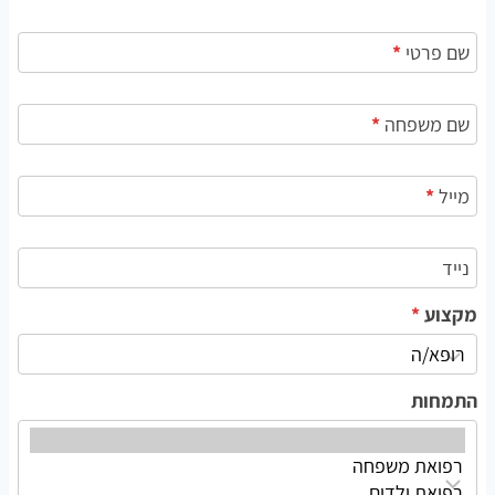
ר
שם פרטי
*
ש
י
מ
שם משפחה
*
ת
מ
מייל
*
ו
מ
ח
נייד
י
מקצוע
*
ם
התמחות