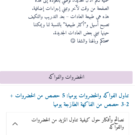
عملية لكم الآن تحديداً. نوصي بالعودة إلى هذه
الصفحة من وقت لآخر وتبني إجراءات إضافية.
هذه هي طبيعة العادات – بعد التدريب والتكيف
تصبح أسهل و”أكثر طبيعية” بالنسبة لنا ويمكننا
حينها تبني بعض العادات الجديدة.
صحتكم وبالهنا والشفا
😋
الخضروات والفواكه
تناول الفواكه والخضروات يوميا: 5 حصص من الخضروات +
2-3 حصص من الفاكهة الطازجة يوميا
نصائح وأفكار حول كيفية تناول المزيد من الخضروات
والفواكه