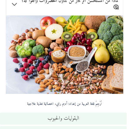
لماذا من المستحسن الإكثار من تناول الخضروات والفواكه؟
🤔
تُرْجِمَ للغة العربية من إعداد: أديم رابي، اخصائية تغذية علاجية
البقوليات والحبوب