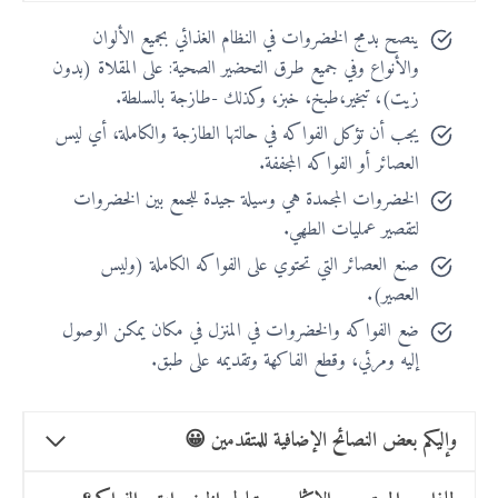
ينصح بدمج الخضروات في النظام الغذائي بجميع الألوان
والأنواع وفي جميع طرق التحضير الصحية: على المقلاة (بدون
زيت)، تبخير،طبخ، خبز، وكذلك -طازجة بالسلطة.
يجب أن تؤكل الفواكه في حالتها الطازجة والكاملة، أي ليس
العصائر أو الفواكه المجففة.
الخضروات المجمدة هي وسيلة جيدة للجمع بين الخضروات
لتقصير عمليات الطهي.
صنع العصائر التي تحتوي على الفواكه الكاملة (وليس
العصير).
ضع الفواكه والخضروات في المنزل في مكان يمكن الوصول
إليه ومرئي، وقطع الفاكهة وتقديمه على طبق.
وإليكم بعض النصائح الإضافية للمتقدمين 😀