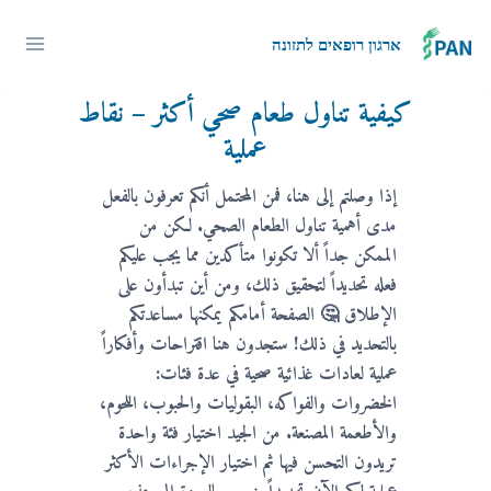
لتجاوز
لى
ארגון רופאים לתזונה
لمحتوى
كيفية تناول طعام صحي أكثر – نقاط
عملية
إذا وصلتم إلى هنا، فمن المحتمل أنكم تعرفون بالفعل
مدى أهمية تناول الطعام الصحي. لكن من
الممكن جداً ألا تكونوا متأكدين مما يجب عليكم
فعله تحديداً لتحقيق ذلك، ومن أين تبدأون على
الإطلاق 🤔 الصفحة أمامكم يمكنها مساعدتكم
بالتحديد في ذلك! ستجدون هنا اقتراحات وأفكاراً
عملية لعادات غذائية صحية في عدة فئات:
الخضروات والفواكه، البقوليات والحبوب، اللحوم،
والأطعمة المصنعة. من الجيد اختيار فئة واحدة
تريدون التحسن فيها ثم اختيار الإجراءات الأكثر