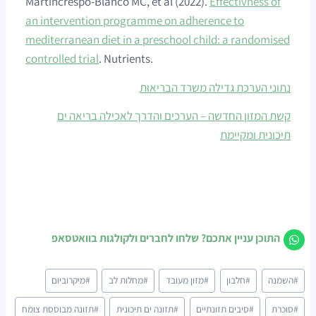
Martincrespo-Blanco MC, et al (2022).
Effectivness of
an intervention programme on adherence to
mediterranean diet in a preschool child: a randomised
controlled trial
. Nutrients.
נתוני הערכת גדילה משרד הבריאות
קשת המזון החדשה – הערכים והדרך לאכילה בריאה ים
תיכונית ומקיימת
התוכן עניין אתכם? שלחו לחברים ולקולגות בוואטסאפ
Post
#
השמנה
#
חלבון
#
מזון מעובד
#
מחלות לב
#
מיקרוביום
Tags:
#
סוכרת
#
סיבים תזונתיים
#
תזונה ים תיכונית
#
תזונה מבוססת צומח