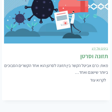
ל
מ
ז
ו
ן
א
ו
ביסים של ידע
ל
תזונה וסרטן
ט
ר
מאת: כרם אביטל הקשר בין תזונה לסרטן הוא אחד הקשרים הסבוכים
ה
ביותר שישנם ואחד…
מ
ת
לקרוא עוד
ע
ז
ו
ו
ב
נ
ד
ה